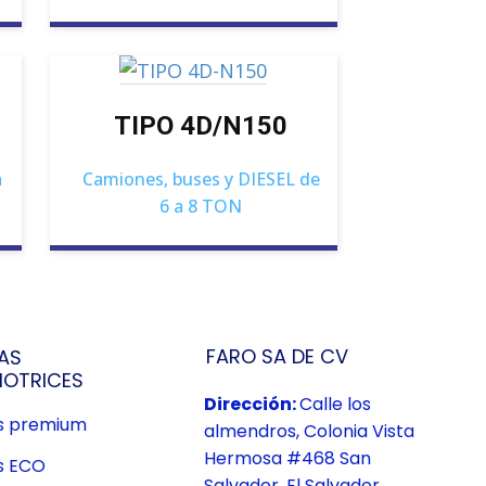
TIPO 4D/N150
a
Camiones, buses y DIESEL de
6 a 8 TON
FARO SA DE CV
AS
OTRICES
Dirección:
Calle los
us premium
almendros, Colonia Vista
Hermosa #468 San
s ECO
Salvador, El Salvador