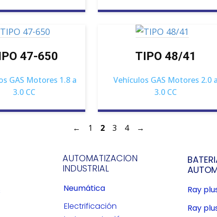
IPO 47-650
TIPO 48/41
os GAS Motores 1.8 a
Vehículos GAS Motores 2.0 
3.0 CC
3.0 CC
←
1
2
3
4
→
AUTOMATIZACION
BATERI
INDUSTRIAL
AUTOM
Neumática
Ray pl
s
Electrificación
Ray plu