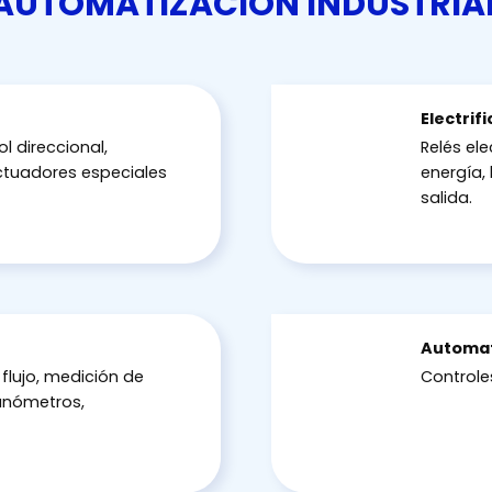
AUTOMATIZACIÓN INDUSTRIA
Electrif
l direccional,
Relés el
ctuadores especiales
energía, 
salida.
Automat
flujo, medición de
Controle
anómetros,