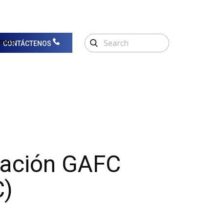
omos
CONTÁCTENOS
ación GAFC
C)