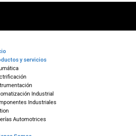
cio
ductos y servicios
umática
ctrificación
strumentación
omatización Industrial
mponentes Industriales
tion
erías Automotrices