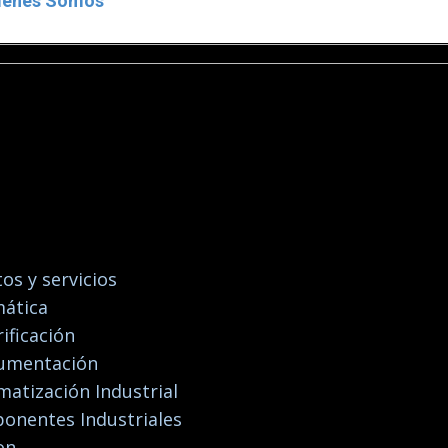
ienes Somos
os y servicios
ática
rificación
rumentación
atización Industrial
onentes Industriales
on