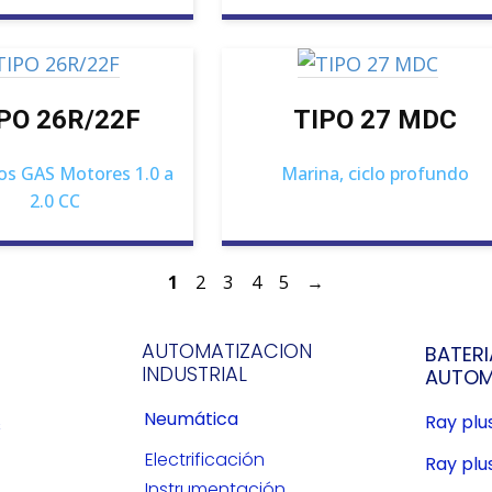
PO 26R/22F
TIPO 27 MDC
os GAS Motores 1.0 a
Marina, ciclo profundo
2.0 CC
1
2
3
4
5
→
AUTOMATIZACION
BATERI
INDUSTRIAL
AUTOM
Neumática
Ray pl
s
Electrificación
Ray plu
Instrumentación