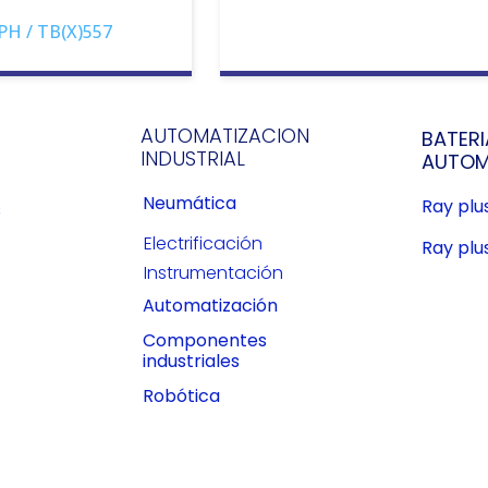
PH / TB(X)557
AUTOMATIZACION
BATERI
INDUSTRIAL
AUTOM
Neumática
Ray pl
s
Electrificación
Ray plu
Instrumentación
Automatización
Componentes
industriales
Robótica