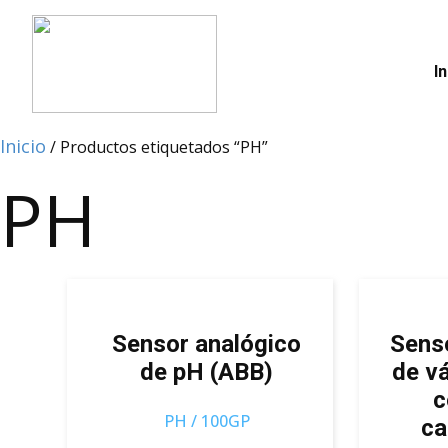
In
Inicio
/ Productos etiquetados “PH”
PH
Sensor analógico
Senso
de pH (ABB)
de vá
c
PH / 100GP
ca