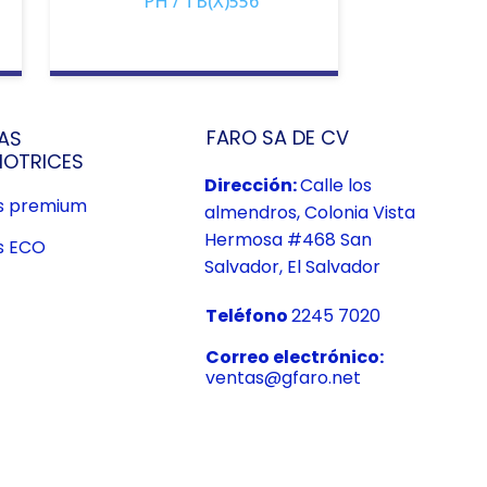
PH / TB(X)556
FARO SA DE CV
AS
OTRICES
Dirección:
Calle los
us premium
almendros, Colonia Vista
Hermosa #468 San
s ECO
Salvador, El Salvador
Teléfono
2245 7020
Correo electrónico:
ventas@gfaro.net