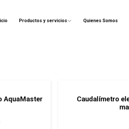
icio
Productos y servicios
Quienes Somos
co AquaMaster
Caudalímetro el
ma