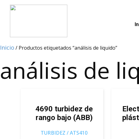
In
Inicio
/ Productos etiquetados “análisis de liquido”
análisis de li
4690 turbidez de
Elec
rango bajo (ABB)
plás
TURBIDEZ / ATS410